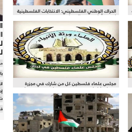
الحراك الوطني الفلسطيني: الانتخابات الفلسطينية
ليست أولوية هذه المرحلة
ا
ا
ل
ل
من
يا
مجلس علماء فلسطين كل من شارك في مجزرة
صبرا وشاتيلا مجرمي حرب وهم انفسهم من قام
إط
بمجزرة البيجر الاجرامية
شا
قر