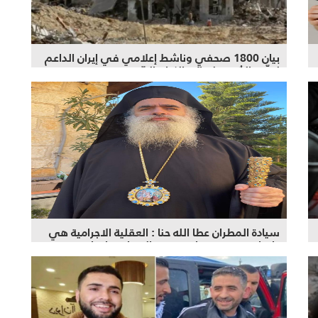
بيان 1800 صحفي وناشط إعلامي في إيران الداعم
لغزّة والمُدين لجرائم الكيان الصّهيوني
سيادة المطران عطا الله حنا : العقلية الاجرامية هي
ذاتها ومن يدفع فاتورة هذه السياسة انما هم
المدنيون الابرياء