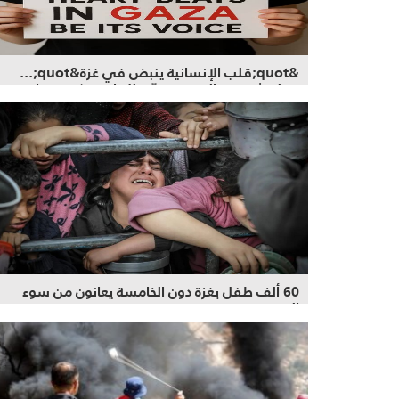
&quot;قلب الإنسانية ينبض في غزة&quot;...
حملة شعبية عالمية تتصدّى للإبادة وتكسر جدار
الصمت
60 ألف طفل بغزة دون الخامسة يعانون من سوء
التغذية