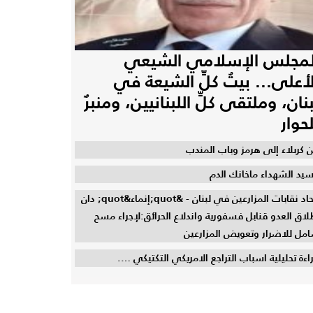
لمجلس الإسلامي الشيعي
لأعلى... بيتُ كلِّ الشيعة في
بنان، وملتقى كلِّ اللبنانيين، ومنبرٌ
لحوار
 كربلاء إلى هرمز وباب المندب
سيد الشهداء ماخانك الدم
اتحاد نقابات المزارعين في لبنان - &quot;إنماء&quot; دان
لاق العدو قنابل فسفورية واندلاع الحرائق:لإجراء مسح
مل للاضرار وتعويض المزارعين
اءة تحليلية اسباب التراجع الامريكي التكتيكي ….