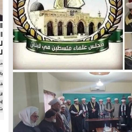
ا
ا
ل
ل
من
يا
قر
إط
شا