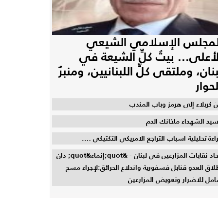
لمجلس الإسلامي الشيعي
لأعلى... بيتُ كلِّ الشيعة في
بنان، وملتقى كلِّ اللبنانيين، ومنبرٌ
لحوار
 كربلاء إلى هرمز وباب المندب
سيد الشهداء ماخانك الدم
اءة تحليلية اسباب التراجع الامريكي التكتيكي ….
اتحاد نقابات المزارعين في لبنان - &quot;إنماء&quot; دان
لاق العدو قنابل فسفورية واندلاع الحرائق:لإجراء مسح
مل للاضرار وتعويض المزارعين