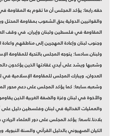
حقه.رابعا: يؤكد المجلس أن ما تقوم به المقاومة في
والقوانيين الدولية بحق الشعوب بمقاومة المحتل و
المقاومة في فلسطين ولبنان وإيران، في وقف الع
وجنوب لبنان وإعادة المهجرين إلى مناطقهم واعادة ا
ولبنان.سادسا: يتوجه المجلس بالتحية للمقاومة ال
وشعبها ويشد على أيدي غقادتها الذين يؤكدون دائم
العدوان، ويبارك المجلس للمقاومة الإسلامية في ل
وشعبه.سابعا: كما يؤكد المجلس على دعم محور الم
والأخوة في لبنان وغزة والضفة الغربية الذين يقاومون
والعمليات الفدائية في لبنان وفلسطين دليل على أ
بلادنا.تاسعا: يؤكد المجلس على دور العلماء الرياد
الكيان الصهيوني بالدليل القرآني والسنة النبوية، 