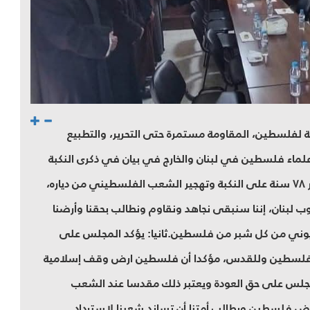
ين في الذكرى ال ٧٨ ليوم النكبة لفلسطين، المقاومة مستمرة حتى التحرير، والتطبيع
ماء فلسطين في لبنان والخارج في بيان في ذكرى النكبة
٧٨ على الآتي.أولا: أكد المجلس بمناسبة ذكرى مرور ٧٨ سنة على النكبة وتهجير الشعب الفلسطيني من دياره،
 لبنان، إننا سنبقى نجاهد ونقاوم ونطالب بحقنا وأرضنا
يوني من كل شبر من فلسطين.ثانيا: يؤكد المجلس على
ل لفلسطين وللقدس، مؤكدا أن فلسطين ارض وقف إسلامية
المجلس على حق العودة ويعتبر ذلك مقدسا عند الشعب
 فلسطين ويطالب أمتنا أن تساند شعبنا لاسترداد