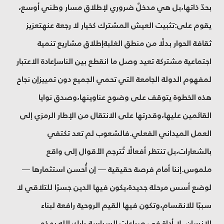
بحدّ ذاتها،بل هي مدخلٌ ضروري لإطلاق مسار وطني أوسع،
يقوم على:تثبيت العيش المشترك كخيار لا رجعة عنهتعزيز
ثقافة الحوار بدلًا من منطق الغلبةإطلاق مشاريع تنمية
اجتماعية مشتركة تعيد وصل ما انقطع بين الناسإعادة الاعتبار
لمفهوم الدولة الجامعة التي تحمي الجميع دون تمييزإن نجاح
هذه الخطوة يتوقف على وضوح عناوينها،وصدق نوايا
القائمين عليها،وقدرتها على الانتقال من الإطار الرمزي إلى
العمل الميداني الفعلي.فالشعوب لم تعد تكتفي
بالشعارات،بل تنتظر أفعالًا تُترجم الأقوال إلى واقع
ملموس.إننا أمام فرصة حقيقية — إن أُحسن استثمارها —
لوضع أسس مرحلة جديدة،يكون فيها الدين جسرًا للتلاقي لا
سببًا للانقسام،وتكون فيها القيم الروحية رافعة لبناء
الإنسان، لا أداة في صراعات السياسة.بارك الله بهذه