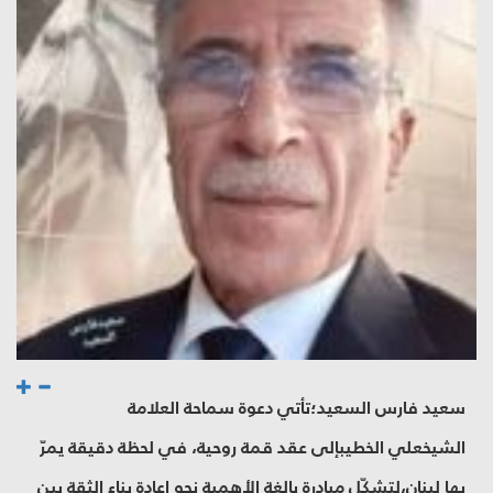
سعيد فارس السعيد؛تأتي دعوة سماحة العلامة
الشيخعلي الخطيبإلى عقد قمة روحية، في لحظة دقيقة يمرّ
بها لبنان،لتشكّل مبادرة بالغة الأهمية نحو إعادة بناء الثقة بين