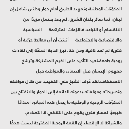
المكوّنات الوطنية،وتمهيد الطريق أمام حوار وطني شامل.إن
لبنان، كما سائر بلدان الشرق، لم يعد يحتمل مزيدًا من
الانقسام أو التباعد.فالأزمات المتراكمة — السياسية
والاقتصادية والاجتماعية — أثبتت أن أي معالجة جزئية أو
فئوية لم تعد كافية.ومن هنا، تبرز الحاجة الملحّة إلى لقاءات
روحية جامعة،تعيد التأكيد على القيم المشتركة،وترسّخ
مفهوم الإنسان قبل الانتماء، والمواطنة قبل
الاصطفاف.لقد عُرف الشيخ علي الخطيب، من خلال مواقفه
وتصريحاته ومؤلفاته،بدعوته الدائمة إلى الحوار والانفتاح بين
المكوّنات الروحية والوطنية،ما يجعل هذه المبادرة امتدادًا
طبيعيًا لمسار فكري يقوم على التلاقي لا التصادم،
والشراكة لا الإقصاء.إن القمة الروحية المقترحة ليست هدفًا