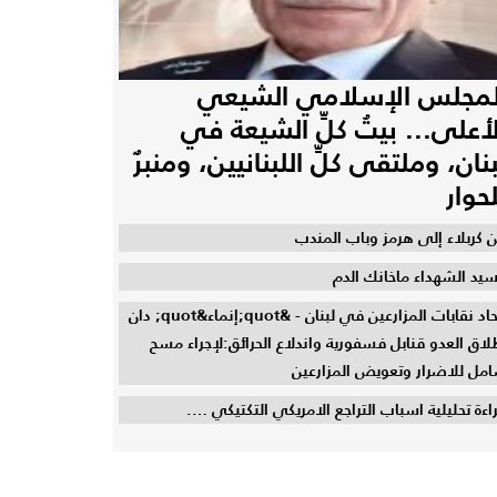
لمجلس الإسلامي الشيعي
لأعلى... بيتُ كلِّ الشيعة في
بنان، وملتقى كلِّ اللبنانيين، ومنبرٌ
لحوار
 كربلاء إلى هرمز وباب المندب
سيد الشهداء ماخانك الدم
اتحاد نقابات المزارعين في لبنان - &quot;إنماء&quot; دان
لاق العدو قنابل فسفورية واندلاع الحرائق:لإجراء مسح
مل للاضرار وتعويض المزارعين
اءة تحليلية اسباب التراجع الامريكي التكتيكي ….