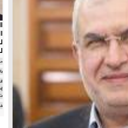
ا
ا
ل
ل
من
يا
إط
شا
قر