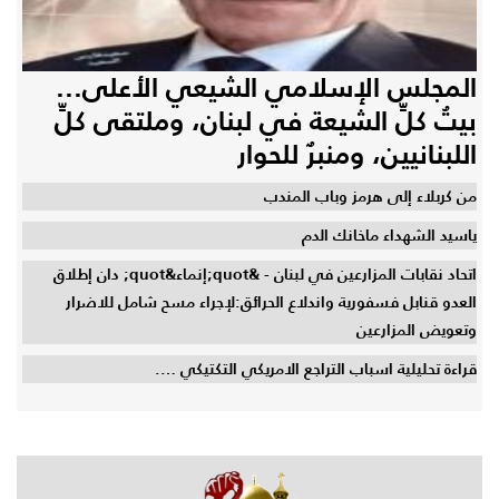
المجلس الإسلامي الشيعي الأعلى...
بيتُ كلِّ الشيعة في لبنان، وملتقى كلِّ
اللبنانيين، ومنبرٌ للحوار
من كربلاء إلى هرمز وباب المندب
ياسيد الشهداء ماخانك الدم
اتحاد نقابات المزارعين في لبنان - &quot;إنماء&quot; دان إطلاق
العدو قنابل فسفورية واندلاع الحرائق:لإجراء مسح شامل للاضرار
وتعويض المزارعين
قراءة تحليلية اسباب التراجع الامريكي التكتيكي ….