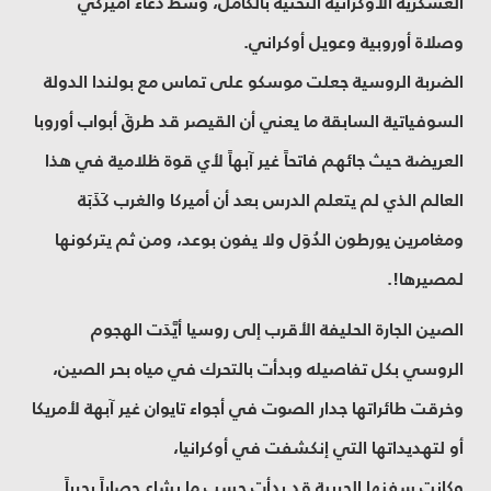
العسكرية الأوكرانية التحتية بالكامل، وسط دعاء أميركي
وصلاة أوروبية وعويل أوكراني.
الضربة الروسية جعلت موسكو على تماس مع بولندا الدولة
السوفياتية السابقة ما يعني أن القيصر قد طرقَ أبواب أوروبا
العريضة حيث جائهم فاتحاً غير آبهاً لأي قوة ظلامية في هذا
العالم الذي لم يتعلم الدرس بعد أن أميركا والغرب كَذَبَة
ومغامرين يورطون الدُوَل ولا يفون بوعد، ومن ثم يتركونها
لمصيرها!.
الصين الجارة الحليفة الأقرب إلى روسيا أيَّدَت الهجوم
الروسي بكل تفاصيله وبدأت بالتحرك في مياه بحر الصين،
وخرقت طائراتها جدار الصوت في أجواء تايوان غير آبهة لأمريكا
أو لتهديداتها التي إنكشفت في أوكرانيا،
وكانت سفنها الحربية قد بدأت حسب ما يشاع حصاراً بحرياً