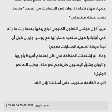
عليها، فهل تخطئ تايوان في الحسابات مع الصين؟ وتعيد
نفس غلطة زيلنسكي؟
عربياً دُوَل مجلس التعاون الخليجي تبلع ريقها بعدما رأَت ما رأته
في أوكرانيا فهل ستعيد حساباتها مع روسيا وإيران قبل أن
تبدأ مرحلة تصفية الحسابات معهم؟
وماذا لَو إشتعلت المنطقة في ظل إهتمام أميركا بأوروبا
وتايوان وشقَّ اليمنيون طريقهم نحو مكة، وحزب الله نحو
الجليل؟
الأيام القادمة ستجيب على أسئلتنا بإذن الله.
أضيف بتاريخ : 2022-02-25 09:20:04 |