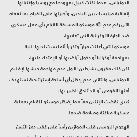
الدونباس، بعدما نكثَت كييڨ بعهودها مع روسيا وإغتيالها
إتفاقية مينيسك بين البلدين، وأجبرتها على القيام بما تفعله
الآن رغم عدم نيَّة موسكو المسبقة القيام بأي عمل عسكري
ضد الجارة الأوكرانية التي تعاديها،
موسكو التي أعلنت مِراراً وتكراراً أنه ليست لديها النية
بمهاجمة أوكرانيا أو دخول أراضيها أو الإعتداء عليها،
لكن ذلك مقرون بشرطين الأول عدم مهاجمة جيشها لإقليم
الدونباس، والثاني عدم إدخال أي أسلحة إستراتيجية تستهدف
أمنها القومي أو قد تُلحِق الضرر بها،
كييڨ نقضت الإثنين معاً مما إضطَر موسكو للقيام بعملية
عسكرية مباغتة وصادمة ضدها.
الهجوم الروسي قلب الموازين رأساً على عَقب َدمرَ البُنَىَ